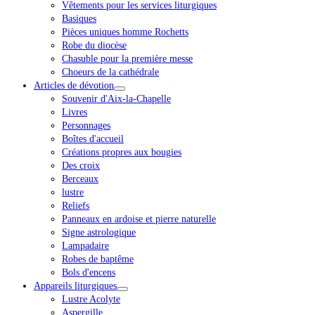
Vêtements pour les services liturgiques
Basiques
Pièces uniques homme Rochetts
Robe du diocèse
Chasuble pour la première messe
Choeurs de la cathédrale
Articles de dévotion
Souvenir d'Aix-la-Chapelle
Livres
Personnages
Boîtes d'accueil
Créations propres aux bougies
Des croix
Berceaux
lustre
Reliefs
Panneaux en ardoise et pierre naturelle
Signe astrologique
Lampadaire
Robes de baptême
Bols d'encens
Appareils liturgiques
Lustre Acolyte
Aspergille