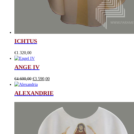
ICHTUS
€
1.320,00
ANGE IV
Le
Le
€
4.600,00
€
3.590,00
prix
prix
initial
actuel
ALEXANDRIE
était :
est :
€4.600,00.
€3.590,00.