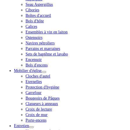
Seau Aspergillus
Cibories
Boîtes d'accueil
Bols d'hôte
Calices
Ensembles à vin en laiton
Ostensoirs
Navires pétroliers
Parrains et marraines
Sets de baptême et lavabo
Encensoir
Bols d'encens
Mobilier d'église
Cloches d'autel
Eternelles
Protection d'hygiène
Carrefour
Bougeoirs de Pâques
Classeurs à anneaux
Croix de lecture
Croix de mur
Porte-encens
Entretien