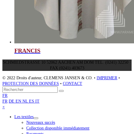
FRANCIS
SCHMIEDSTRASSE 10 52062 AACHEN AM DOM TEL. (0241) 32250 ·
FAX (0241) 403673
© 2022 Droits d'auteur, CLEMENS JANSEN & CO. •
IMPRIMER
•
PROTECTION DES DONNÉES
•
CONTACT
Retour
Rechercher
Envoyer
au
FR
sommet
FR
DE
EN
NL
ES
IT
Close
×
mobile
Les textiles
menu
Nouveaux succès
Collection disponible immédiatement
Paraments