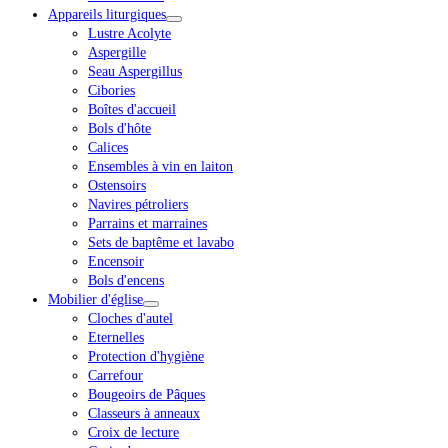
Appareils liturgiques
Lustre Acolyte
Aspergille
Seau Aspergillus
Cibories
Boîtes d'accueil
Bols d'hôte
Calices
Ensembles à vin en laiton
Ostensoirs
Navires pétroliers
Parrains et marraines
Sets de baptême et lavabo
Encensoir
Bols d'encens
Mobilier d'église
Cloches d'autel
Eternelles
Protection d'hygiène
Carrefour
Bougeoirs de Pâques
Classeurs à anneaux
Croix de lecture