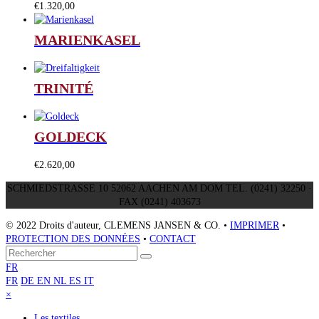
€
1.320,00
MARIENKASEL
TRINITÉ
GOLDECK
€
2.620,00
SCHMIEDSTRASSE 10 52062 AACHEN AM DOM TEL. (0241) 32250 ·
FAX (0241) 403673
© 2022 Droits d'auteur, CLEMENS JANSEN & CO. •
IMPRIMER
•
PROTECTION DES DONNÉES
•
CONTACT
Retour
Rechercher
Envoyer
au
FR
sommet
FR
DE
EN
NL
ES
IT
Close
×
mobile
Les textiles