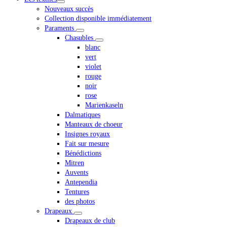
menu
Nouveaux succès
Collection disponible immédiatement
Paraments
Chasubles
blanc
vert
violet
rouge
noir
rose
Marienkaseln
Dalmatiques
Manteaux de choeur
Insignes royaux
Fait sur mesure
Bénédictions
Mitren
Auvents
Antependia
Tentures
des photos
Drapeaux
Drapeaux de club