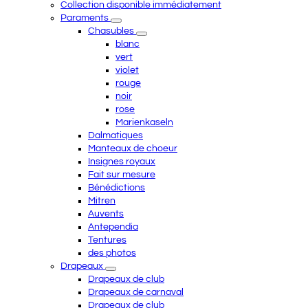
Collection disponible immédiatement
Paraments
Chasubles
blanc
vert
violet
rouge
noir
rose
Marienkaseln
Dalmatiques
Manteaux de choeur
Insignes royaux
Fait sur mesure
Bénédictions
Mitren
Auvents
Antependia
Tentures
des photos
Drapeaux
Drapeaux de club
Drapeaux de carnaval
Drapeaux de club