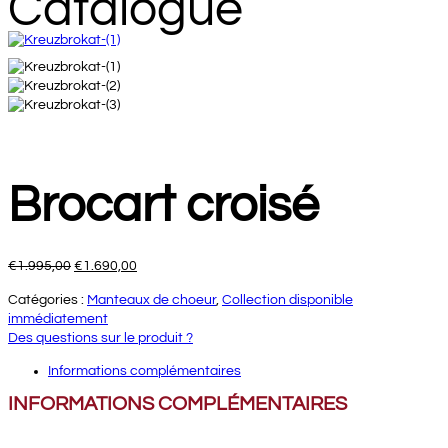
Catalogue
Brocart croisé
Le
Le
€
1.995,00
€
1.690,00
prix
prix
Catégories :
Manteaux de choeur
,
Collection disponible
initial
actuel
immédiatement
était :
est :
Des questions sur le produit ?
€1.995,00.
€1.690,00.
Informations complémentaires
INFORMATIONS COMPLÉMENTAIRES