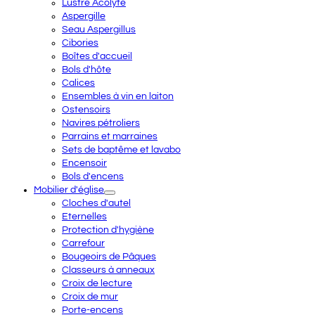
Lustre Acolyte
Aspergille
Seau Aspergillus
Cibories
Boîtes d'accueil
Bols d'hôte
Calices
Ensembles à vin en laiton
Ostensoirs
Navires pétroliers
Parrains et marraines
Sets de baptême et lavabo
Encensoir
Bols d'encens
Mobilier d'église
Cloches d'autel
Eternelles
Protection d'hygiène
Carrefour
Bougeoirs de Pâques
Classeurs à anneaux
Croix de lecture
Croix de mur
Porte-encens