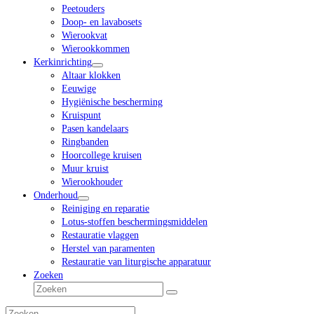
Peetouders
Doop- en lavabosets
Wierookvat
Wierookkommen
Kerkinrichting
Altaar klokken
Eeuwige
Hygiënische bescherming
Kruispunt
Pasen kandelaars
Ringbanden
Hoorcollege kruisen
Muur kruist
Wierookhouder
Onderhoud
Reiniging en reparatie
Lotus-stoffen beschermingsmiddelen
Restauratie vlaggen
Herstel van paramenten
Restauratie van liturgische apparatuur
Zoeken
Zoeken
Verzenden
Zoeken