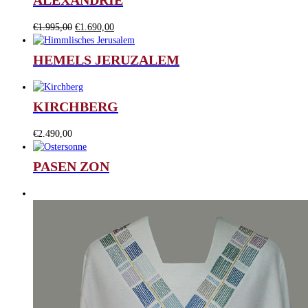
ALEXANDRIË
Oorspronkelijke
Huidige
€
1.995,00
€
1.690,00
prijs
prijs
was:
is:
HEMELS JERUZALEM
€1.995,00.
€1.690,00.
KIRCHBERG
€
2.490,00
PASEN ZON