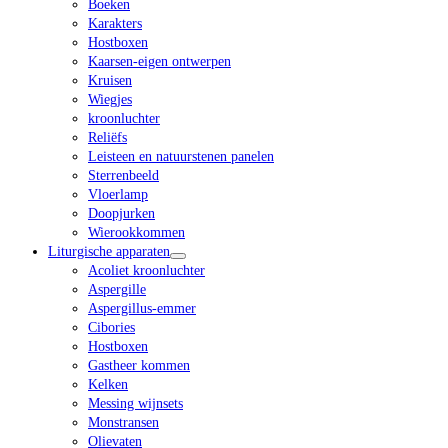
Boeken
Karakters
Hostboxen
Kaarsen-eigen ontwerpen
Kruisen
Wiegjes
kroonluchter
Reliëfs
Leisteen en natuurstenen panelen
Sterrenbeeld
Vloerlamp
Doopjurken
Wierookkommen
Liturgische apparaten
Acoliet kroonluchter
Aspergille
Aspergillus-emmer
Cibories
Hostboxen
Gastheer kommen
Kelken
Messing wijnsets
Monstransen
Olievaten