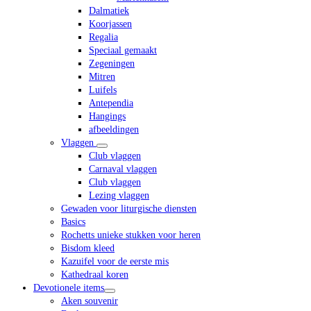
Dalmatiek
Koorjassen
Regalia
Speciaal gemaakt
Zegeningen
Mitren
Luifels
Antependia
Hangings
afbeeldingen
Vlaggen
Club vlaggen
Carnaval vlaggen
Club vlaggen
Lezing vlaggen
Gewaden voor liturgische diensten
Basics
Rochetts unieke stukken voor heren
Bisdom kleed
Kazuifel voor de eerste mis
Kathedraal koren
Devotionele items
Aken souvenir