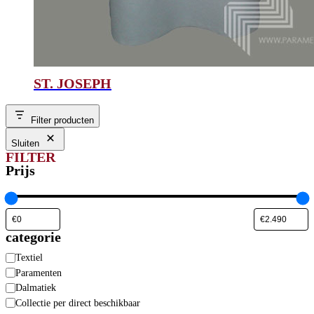
ST. JOSEPH
Filter producten
Sluiten
FILTER
Prijs
categorie
Categorie
Textiel
Paramenten
Dalmatiek
Collectie per direct beschikbaar