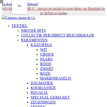
ga door naar Hoofdinhoud
NL
WIJ KOMEN NAAR U - Service op locatie in grote delen van Duitsland en
de BeNeLux-landen
TEXTIEL
NIEUWE HITS
COLLECTIE PER DIRECT BESCHIKBAAR
PARAMENTEN
KAZUIFELS
WIT
GROEN
PAARS
ROOD
ZWART
ROZE
MARIENKASELN
DALMATIEK
KOORJASSEN
REGALIA
SPECIAAL GEMAAKT
ZEGENINGEN
MITREN