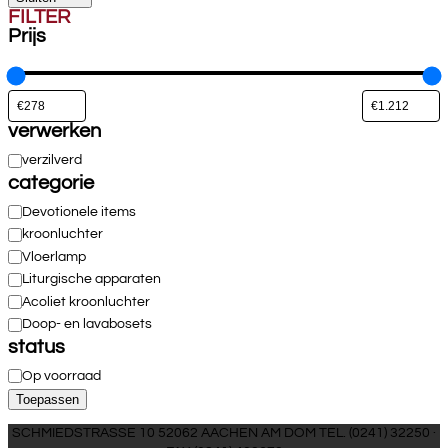
FILTER
Prijs
verwerken
verwerken
verzilverd
categorie
Categorie
Devotionele items
kroonluchter
Vloerlamp
Liturgische apparaten
Acoliet kroonluchter
Doop- en lavabosets
status
Toestand
Op voorraad
Toepassen
SCHMIEDSTRASSE 10 52062 AACHEN AM DOM TEL. (0241) 32250 ·