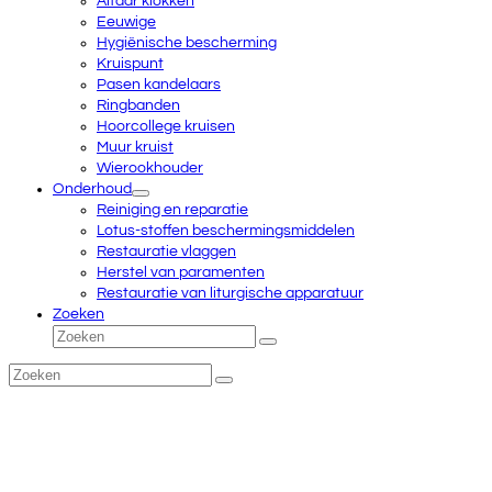
Altaar klokken
Eeuwige
Hygiënische bescherming
Kruispunt
Pasen kandelaars
Ringbanden
Hoorcollege kruisen
Muur kruist
Wierookhouder
Onderhoud
Reiniging en reparatie
Lotus-stoffen beschermingsmiddelen
Restauratie vlaggen
Herstel van paramenten
Restauratie van liturgische apparatuur
Zoeken
Zoeken
Verzenden
Zoeken
Verzenden