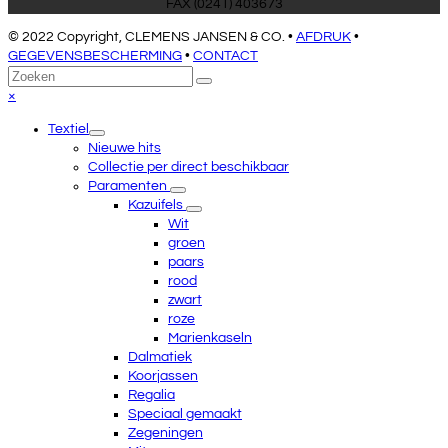
FAX (0241) 403673
© 2022 Copyright, CLEMENS JANSEN & CO. •
AFDRUK
•
GEGEVENSBESCHERMING
•
CONTACT
Terug
Zoeken
Verzenden
naar
Close
×
boven
mobile
Textiel
menu
Nieuwe hits
Collectie per direct beschikbaar
Paramenten
Kazuifels
Wit
groen
paars
rood
zwart
roze
Marienkaseln
Dalmatiek
Koorjassen
Regalia
Speciaal gemaakt
Zegeningen