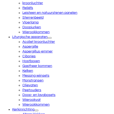
kroonluchter
Reliëfs
Leisteen en natuurstenen panelen
Sterrenbeeld
Vloerlamp
Doopjurken
Wierookkommen
Liturgische apparaten
Acoliet kroonluchter
Aspergille
Aspergillus-emmer
Cibories
Hostboxen
Gastheer kommen
Kelken
Messing wijnsets
Monstransen
Olievaten
Peetouders
Doop- en lavabosets
Wierookvat
Wierookkommen
Kerkinrichting