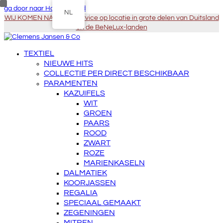
ga door naar Hoofdinhoud
NL
WIJ KOMEN NAAR U - Service op locatie in grote delen van Duitsland
en de BeNeLux-landen
TEXTIEL
NIEUWE HITS
COLLECTIE PER DIRECT BESCHIKBAAR
PARAMENTEN
KAZUIFELS
WIT
GROEN
PAARS
ROOD
ZWART
ROZE
MARIENKASELN
DALMATIEK
KOORJASSEN
REGALIA
SPECIAAL GEMAAKT
ZEGENINGEN
MITREN