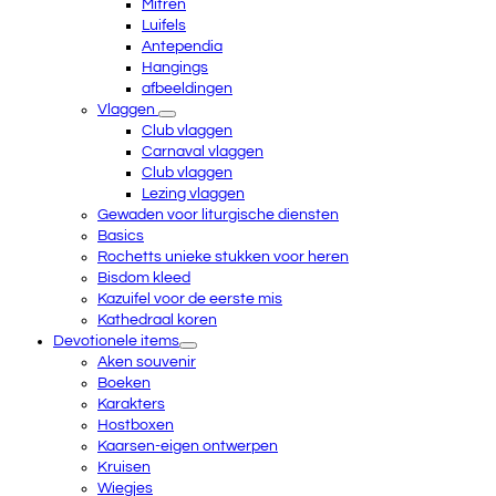
Mitren
Luifels
Antependia
Hangings
afbeeldingen
Vlaggen
Club vlaggen
Carnaval vlaggen
Club vlaggen
Lezing vlaggen
Gewaden voor liturgische diensten
Basics
Rochetts unieke stukken voor heren
Bisdom kleed
Kazuifel voor de eerste mis
Kathedraal koren
Devotionele items
Aken souvenir
Boeken
Karakters
Hostboxen
Kaarsen-eigen ontwerpen
Kruisen
Wiegjes