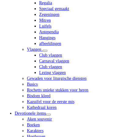
Regalia
Speciaal gemaakt
Zegeningen
Mitren
Luifels
Antependia
Hangings
afbeeldingen
Vlaggen
Club vlaggen
Carnaval vlaggen
Club vlaggen
Lezing vlaggen
Gewaden voor liturgische diensten
Basics
Rochetts unieke stukken voor heren
Bisdom kleed
Kazuifel voor de eerste mis
Kathedraal koren
Devotionele items
Aken souvenir
Boeken
Karakters
Hostboxen