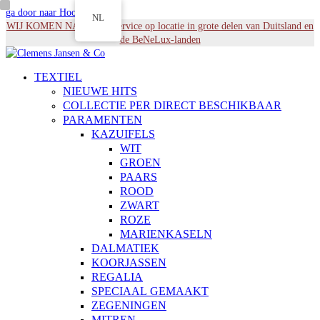
ga door naar Hoofdinhoud
NL
WIJ KOMEN NAAR U - Service op locatie in grote delen van Duitsland en
de BeNeLux-landen
TEXTIEL
NIEUWE HITS
COLLECTIE PER DIRECT BESCHIKBAAR
PARAMENTEN
KAZUIFELS
WIT
GROEN
PAARS
ROOD
ZWART
ROZE
MARIENKASELN
DALMATIEK
KOORJASSEN
REGALIA
SPECIAAL GEMAAKT
ZEGENINGEN
MITREN