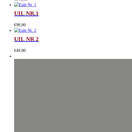
UIL NR.1
€
90,00
UIL NR 2
€
49,00