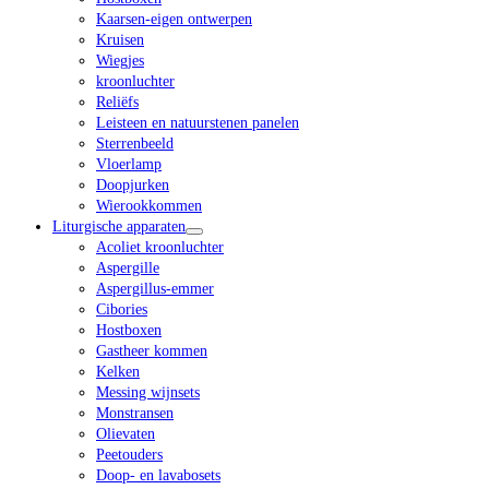
Kaarsen-eigen ontwerpen
Kruisen
Wiegjes
kroonluchter
Reliëfs
Leisteen en natuurstenen panelen
Sterrenbeeld
Vloerlamp
Doopjurken
Wierookkommen
Liturgische apparaten
Acoliet kroonluchter
Aspergille
Aspergillus-emmer
Cibories
Hostboxen
Gastheer kommen
Kelken
Messing wijnsets
Monstransen
Olievaten
Peetouders
Doop- en lavabosets