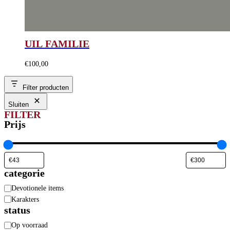
UIL FAMILIE
€
100,00
Filter producten
Sluiten
FILTER
Prijs
categorie
Categorie
Devotionele items
Karakters
status
Beschikbaarheid
Op voorraad