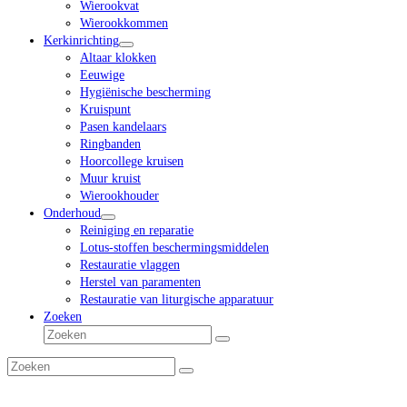
Wierookvat
Wierookkommen
Kerkinrichting
Altaar klokken
Eeuwige
Hygiënische bescherming
Kruispunt
Pasen kandelaars
Ringbanden
Hoorcollege kruisen
Muur kruist
Wierookhouder
Onderhoud
Reiniging en reparatie
Lotus-stoffen beschermingsmiddelen
Restauratie vlaggen
Herstel van paramenten
Restauratie van liturgische apparatuur
Zoeken
Zoeken
Verzenden
Zoeken
Verzenden