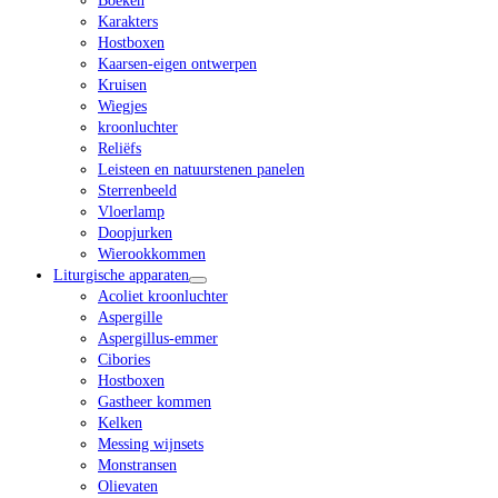
Boeken
Karakters
Hostboxen
Kaarsen-eigen ontwerpen
Kruisen
Wiegjes
kroonluchter
Reliëfs
Leisteen en natuurstenen panelen
Sterrenbeeld
Vloerlamp
Doopjurken
Wierookkommen
Liturgische apparaten
Acoliet kroonluchter
Aspergille
Aspergillus-emmer
Cibories
Hostboxen
Gastheer kommen
Kelken
Messing wijnsets
Monstransen
Olievaten