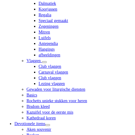
Dalmatiek
Koorjassen
Regalia
Speciaal gemaakt
Zegeningen
Mitren
Luifels
Antependia
Hangings
afbeeldingen
Vlaggen
Club vlaggen
Carnaval vlaggen
Club vlaggen
Lezing vlaggen
Gewaden voor liturgische diensten
Basics
Rochetts unieke stukken voor heren
Bisdom kleed
Kazuifel voor de eerste mis
Kathedraal koren
Devotionele items
Aken souvenir