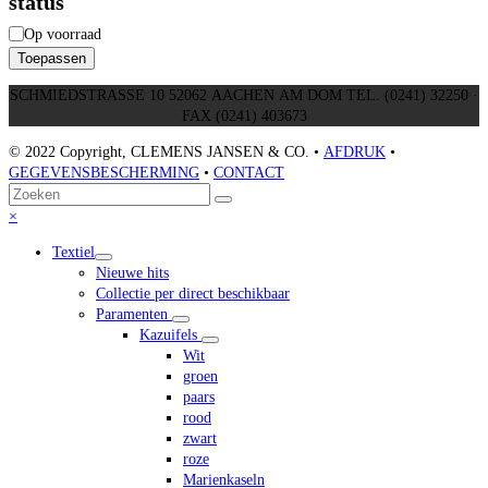
status
Beschikbaarheid
Op voorraad
Toepassen
SCHMIEDSTRASSE 10 52062 AACHEN AM DOM TEL. (0241) 32250 ·
FAX (0241) 403673
© 2022 Copyright, CLEMENS JANSEN & CO. •
AFDRUK
•
GEGEVENSBESCHERMING
•
CONTACT
Terug
Zoeken
Verzenden
naar
Close
×
boven
mobile
Textiel
menu
Nieuwe hits
Collectie per direct beschikbaar
Paramenten
Kazuifels
Wit
groen
paars
rood
zwart
roze
Marienkaseln