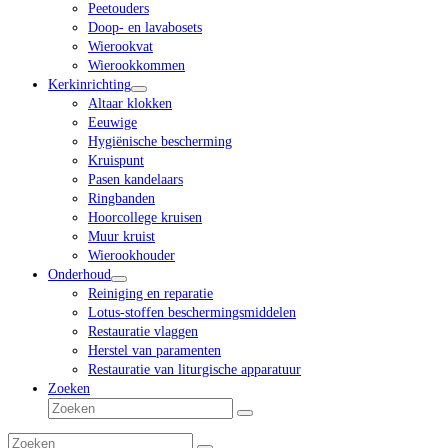
Peetouders
Doop- en lavabosets
Wierookvat
Wierookkommen
Kerkinrichting
Altaar klokken
Eeuwige
Hygiënische bescherming
Kruispunt
Pasen kandelaars
Ringbanden
Hoorcollege kruisen
Muur kruist
Wierookhouder
Onderhoud
Reiniging en reparatie
Lotus-stoffen beschermingsmiddelen
Restauratie vlaggen
Herstel van paramenten
Restauratie van liturgische apparatuur
Zoeken
Zoeken
Verzenden
Zoeken