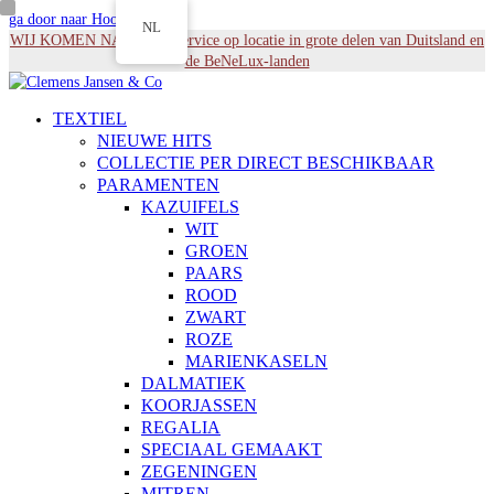
ga door naar Hoofdinhoud
NL
WIJ KOMEN NAAR U - Service op locatie in grote delen van Duitsland en
de BeNeLux-landen
TEXTIEL
NIEUWE HITS
COLLECTIE PER DIRECT BESCHIKBAAR
PARAMENTEN
KAZUIFELS
WIT
GROEN
PAARS
ROOD
ZWART
ROZE
MARIENKASELN
DALMATIEK
KOORJASSEN
REGALIA
SPECIAAL GEMAAKT
ZEGENINGEN
MITREN