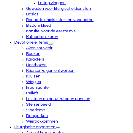
Lezing vlaggen
Gewaden voor liturgische diensten
Basics
Rochetts unieke stukken voor heren
Bisdom kleed
Kazuifel voor de eerste mis
Kathedraal koren
Devotionele items
Aken souvenir
Boeken
Karakters
Hostboxen
Kaarsen-eigen ontwerpen
Kruisen
Wiegjes
kroonluchter
Reliëfs
Leisteen en natuurstenen panelen
Sterrenbeeld
Vloerlamp
Doopjurken
Wierookkommen
Liturgische apparaten
Acoliet kroonluchter