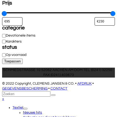
Prijs
categorie
Categorie
Devotionele items
Karakters
status
Toestand
Op voorraad
Toepassen
SCHMIEDSTRASSE 10 52062 AACHEN AM DOM TEL. (0241) 32250 ·
FAX (0241) 403673
© 2022 Copyright, CLEMENS JANSEN & CO. •
AFDRUK
•
GEGEVENSBESCHERMING
•
CONTACT
Terug
Zoeken
Verzenden
naar
Close
×
boven
mobile
Textiel
menu
Nieuwe hits