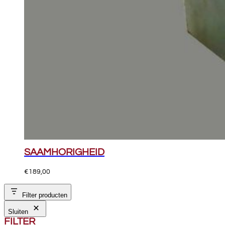
SAAMHORIGHEID
€
189,00
Filter producten
Sluiten
FILTER