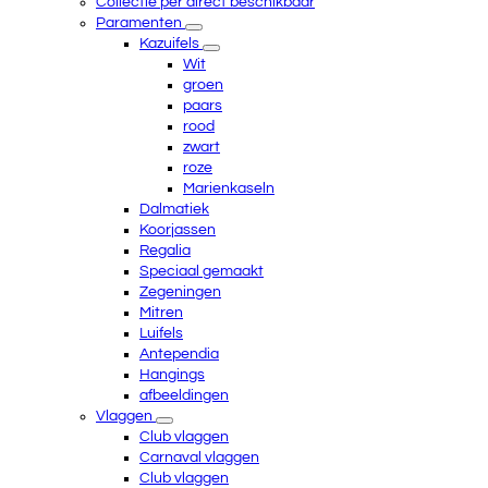
Collectie per direct beschikbaar
Paramenten
Kazuifels
Wit
groen
paars
rood
zwart
roze
Marienkaseln
Dalmatiek
Koorjassen
Regalia
Speciaal gemaakt
Zegeningen
Mitren
Luifels
Antependia
Hangings
afbeeldingen
Vlaggen
Club vlaggen
Carnaval vlaggen
Club vlaggen