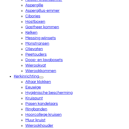
Aspergille
Aspergillus-emmer
Cibories
Hostboxen
Gastheer kommen
Kelken
Messing wijnsets
Monstransen
Olievaten
Peetouders
Doop- en lavabosets
Wierookvat
Wierookkommen
Kerkinrichting
Altaar klokken
Eeuwige
Hygiënische bescherming
Kruispunt
Pasen kandelaars
Ringbanden
Hoorcollege kruisen
Muur kruist
Wierookhouder