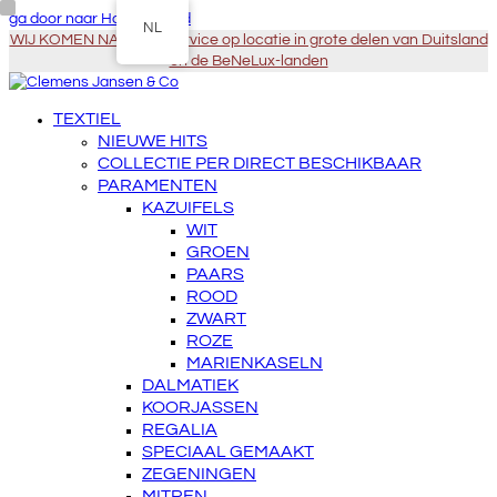
ga door naar Hoofdinhoud
NL
WIJ KOMEN NAAR U - Service op locatie in grote delen van Duitsland
en de BeNeLux-landen
TEXTIEL
NIEUWE HITS
COLLECTIE PER DIRECT BESCHIKBAAR
PARAMENTEN
KAZUIFELS
WIT
GROEN
PAARS
ROOD
ZWART
ROZE
MARIENKASELN
DALMATIEK
KOORJASSEN
REGALIA
SPECIAAL GEMAAKT
ZEGENINGEN
MITREN