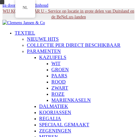
ga door naar Hoofdinhoud
NL
WIJ KOMEN NAAR U - Service op locatie in grote delen van Duitsland en
de BeNeLux-landen
TEXTIEL
NIEUWE HITS
COLLECTIE PER DIRECT BESCHIKBAAR
PARAMENTEN
KAZUIFELS
WIT
GROEN
PAARS
ROOD
ZWART
ROZE
MARIENKASELN
DALMATIEK
KOORJASSEN
REGALIA
SPECIAAL GEMAAKT
ZEGENINGEN
MITREN