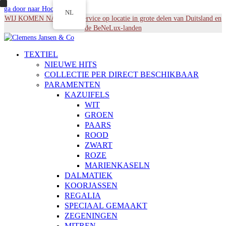
ga door naar Hoofdinhoud
NL
WIJ KOMEN NAAR U - Service op locatie in grote delen van Duitsland en
de BeNeLux-landen
TEXTIEL
NIEUWE HITS
COLLECTIE PER DIRECT BESCHIKBAAR
PARAMENTEN
KAZUIFELS
WIT
GROEN
PAARS
ROOD
ZWART
ROZE
MARIENKASELN
DALMATIEK
KOORJASSEN
REGALIA
SPECIAAL GEMAAKT
ZEGENINGEN
MITREN