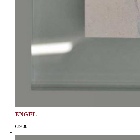
ENGEL
€
39,00