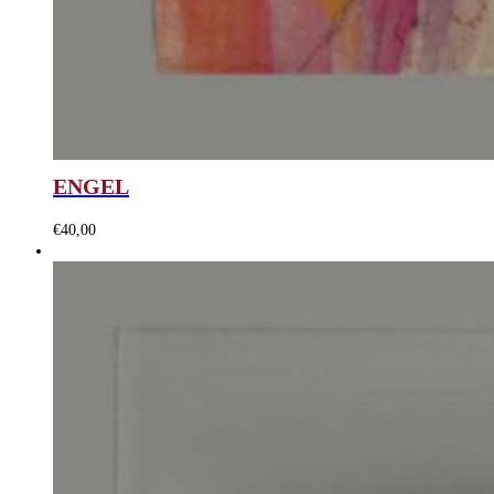
ENGEL
€
40,00