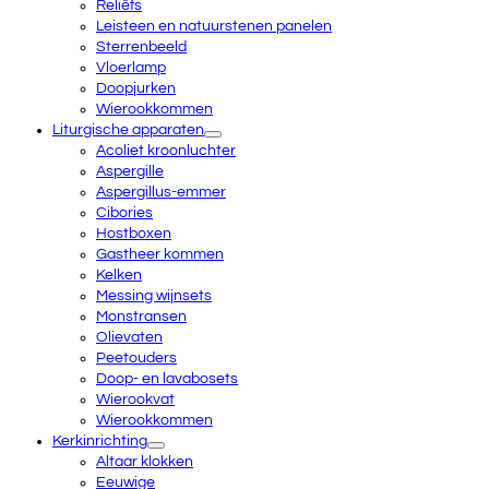
Reliëfs
Leisteen en natuurstenen panelen
Sterrenbeeld
Vloerlamp
Doopjurken
Wierookkommen
Liturgische apparaten
Acoliet kroonluchter
Aspergille
Aspergillus-emmer
Cibories
Hostboxen
Gastheer kommen
Kelken
Messing wijnsets
Monstransen
Olievaten
Peetouders
Doop- en lavabosets
Wierookvat
Wierookkommen
Kerkinrichting
Altaar klokken
Eeuwige