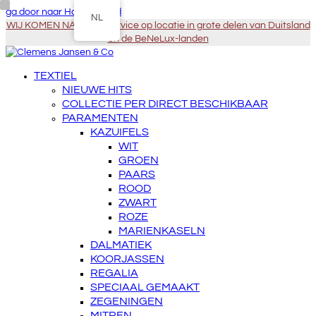
ga door naar Hoofdinhoud
NL
WIJ KOMEN NAAR U - Service op locatie in grote delen van Duitsland
en de BeNeLux-landen
TEXTIEL
NIEUWE HITS
COLLECTIE PER DIRECT BESCHIKBAAR
PARAMENTEN
KAZUIFELS
WIT
GROEN
PAARS
ROOD
ZWART
ROZE
MARIENKASELN
DALMATIEK
KOORJASSEN
REGALIA
SPECIAAL GEMAAKT
ZEGENINGEN
MITREN