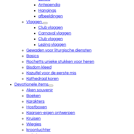
Antependia
Hangings
afbeeldingen
Vlaggen
Club vlaggen
Carnaval vlaggen
Club vlaggen
Lezing vlaggen
Gewaden voor liturgische diensten
Basics
Rochetts unieke stukken voor heren
Bisdom kleed
Kazuifel voor de eerste mis
Kathedraal koren
Devotionele items
Aken souvenir
Boeken
Karakters
Hostboxen
Kaarsen-eigen ontwerpen
Kruisen
Wiegjes
kroonluchter