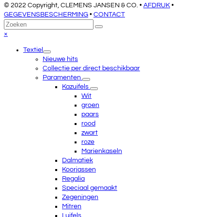
© 2022 Copyright, CLEMENS JANSEN & CO. •
AFDRUK
•
GEGEVENSBESCHERMING
•
CONTACT
Terug
Zoeken
Verzenden
naar
Close
×
boven
mobile
Textiel
menu
Nieuwe hits
Collectie per direct beschikbaar
Paramenten
Kazuifels
Wit
groen
paars
rood
zwart
roze
Marienkaseln
Dalmatiek
Koorjassen
Regalia
Speciaal gemaakt
Zegeningen
Mitren
Luifels