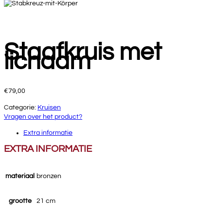
Staafkruis met
lichaam
€
79,00
Categorie:
Kruisen
Vragen over het product?
Extra informatie
EXTRA INFORMATIE
materiaal
bronzen
grootte
21 cm