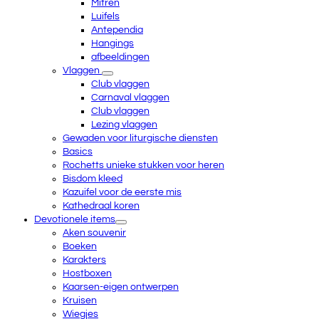
Mitren
Luifels
Antependia
Hangings
afbeeldingen
Vlaggen
Club vlaggen
Carnaval vlaggen
Club vlaggen
Lezing vlaggen
Gewaden voor liturgische diensten
Basics
Rochetts unieke stukken voor heren
Bisdom kleed
Kazuifel voor de eerste mis
Kathedraal koren
Devotionele items
Aken souvenir
Boeken
Karakters
Hostboxen
Kaarsen-eigen ontwerpen
Kruisen
Wiegjes