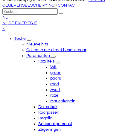
GEGEVENSBESCHERMING
•
CONTACT
Terug
Zoeken
Verzenden
naar
NL
boven
NL
DE
EN
FR
ES
IT
Close
×
mobile
Textiel
menu
Nieuwe hits
Collectie per direct beschikbaar
Paramenten
Kazuifels
Wit
groen
paars
rood
zwart
roze
Marienkaseln
Dalmatiek
Koorjassen
Regalia
Speciaal gemaakt
Zegeningen