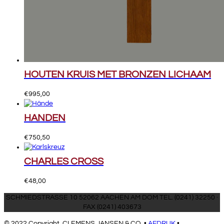
HOUTEN KRUIS MET BRONZEN LICHAAM
€
995,00
HANDEN
€
750,50
CHARLES CROSS
€
48,00
SCHMIEDSTRASSE 10 52062 AACHEN AM DOM TEL. (0241) 32250 ·
FAX (0241) 403673
© 2022 Copyright, CLEMENS JANSEN & CO. •
AFDRUK
•