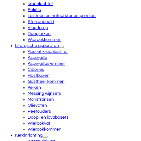
kroonluchter
Reliëfs
Leisteen en natuurstenen panelen
Sterrenbeeld
Vloerlamp
Doopjurken
Wierookkommen
Liturgische apparaten
Acoliet kroonluchter
Aspergille
Aspergillus-emmer
Cibories
Hostboxen
Gastheer kommen
Kelken
Messing wijnsets
Monstransen
Olievaten
Peetouders
Doop- en lavabosets
Wierookvat
Wierookkommen
Kerkinrichting