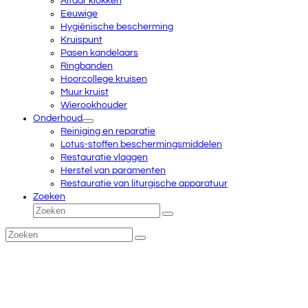
Altaar klokken
Eeuwige
Hygiënische bescherming
Kruispunt
Pasen kandelaars
Ringbanden
Hoorcollege kruisen
Muur kruist
Wierookhouder
Onderhoud
Reiniging en reparatie
Lotus-stoffen beschermingsmiddelen
Restauratie vlaggen
Herstel van paramenten
Restauratie van liturgische apparatuur
Zoeken
Zoeken
Verzenden
Zoeken
Verzenden