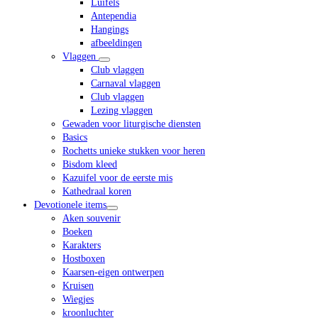
Luifels
Antependia
Hangings
afbeeldingen
Vlaggen
Club vlaggen
Carnaval vlaggen
Club vlaggen
Lezing vlaggen
Gewaden voor liturgische diensten
Basics
Rochetts unieke stukken voor heren
Bisdom kleed
Kazuifel voor de eerste mis
Kathedraal koren
Devotionele items
Aken souvenir
Boeken
Karakters
Hostboxen
Kaarsen-eigen ontwerpen
Kruisen
Wiegjes
kroonluchter