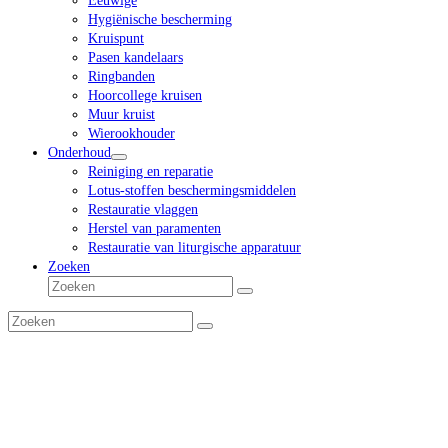
Eeuwige
Hygiënische bescherming
Kruispunt
Pasen kandelaars
Ringbanden
Hoorcollege kruisen
Muur kruist
Wierookhouder
Onderhoud
Reiniging en reparatie
Lotus-stoffen beschermingsmiddelen
Restauratie vlaggen
Herstel van paramenten
Restauratie van liturgische apparatuur
Zoeken
Zoeken
Verzenden
Zoeken
Verzenden