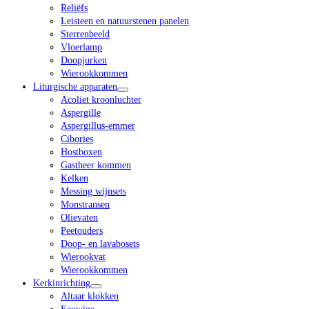
Reliëfs
Leisteen en natuurstenen panelen
Sterrenbeeld
Vloerlamp
Doopjurken
Wierookkommen
Liturgische apparaten
Acoliet kroonluchter
Aspergille
Aspergillus-emmer
Cibories
Hostboxen
Gastheer kommen
Kelken
Messing wijnsets
Monstransen
Olievaten
Peetouders
Doop- en lavabosets
Wierookvat
Wierookkommen
Kerkinrichting
Altaar klokken