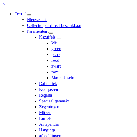
Close
×
mobile
Textiel
menu
Nieuwe hits
Collectie per direct beschikbaar
Paramenten
Kazuifels
Wit
groen
paars
rood
zwart
roze
Marienkaseln
Dalmatiek
Koorjassen
Regalia
Speciaal gemaakt
Zegeningen
Mitren
Luifels
Antependia
Hangings
afbeeldingen