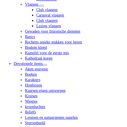
Vlaggen
Club vlaggen
Carnaval vlaggen
Club vlaggen
Lezing vlaggen
Gewaden voor liturgische diensten
Basics
Rochetts unieke stukken voor heren
Bisdom kleed
Kazuifel voor de eerste mis
Kathedraal koren
Devotionele items
Aken souvenir
Boeken
Karakters
Hostboxen
Kaarsen-eigen ontwerpen
Kruisen
Wiegjes
kroonluchter
Reliëfs
Leisteen en natuurstenen panelen
Sterrenbeeld