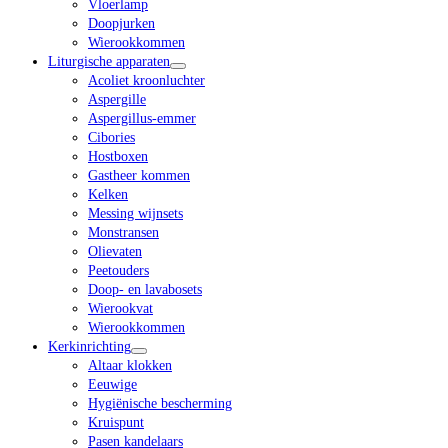
Vloerlamp
Doopjurken
Wierookkommen
Liturgische apparaten
Acoliet kroonluchter
Aspergille
Aspergillus-emmer
Cibories
Hostboxen
Gastheer kommen
Kelken
Messing wijnsets
Monstransen
Olievaten
Peetouders
Doop- en lavabosets
Wierookvat
Wierookkommen
Kerkinrichting
Altaar klokken
Eeuwige
Hygiënische bescherming
Kruispunt
Pasen kandelaars