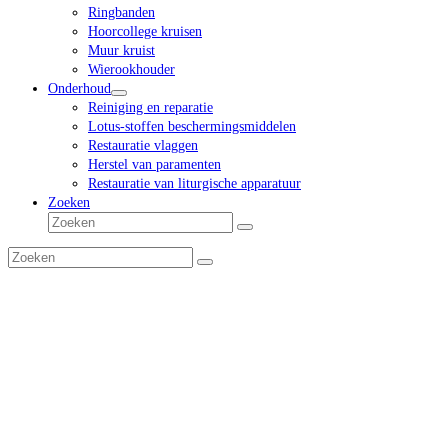
Ringbanden
Hoorcollege kruisen
Muur kruist
Wierookhouder
Onderhoud
Reiniging en reparatie
Lotus-stoffen beschermingsmiddelen
Restauratie vlaggen
Herstel van paramenten
Restauratie van liturgische apparatuur
Zoeken
Zoeken
Verzenden
Zoeken
Verzenden