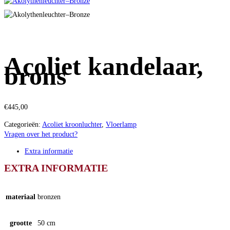
Acoliet kandelaar,
brons
€
445,00
Categorieën:
Acoliet kroonluchter
,
Vloerlamp
Vragen over het product?
Extra informatie
EXTRA INFORMATIE
materiaal
bronzen
grootte
50 cm