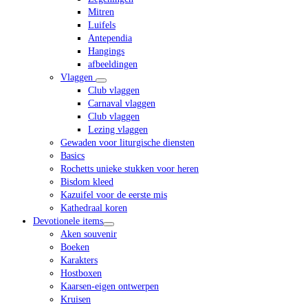
Mitren
Luifels
Antependia
Hangings
afbeeldingen
Vlaggen
Club vlaggen
Carnaval vlaggen
Club vlaggen
Lezing vlaggen
Gewaden voor liturgische diensten
Basics
Rochetts unieke stukken voor heren
Bisdom kleed
Kazuifel voor de eerste mis
Kathedraal koren
Devotionele items
Aken souvenir
Boeken
Karakters
Hostboxen
Kaarsen-eigen ontwerpen
Kruisen