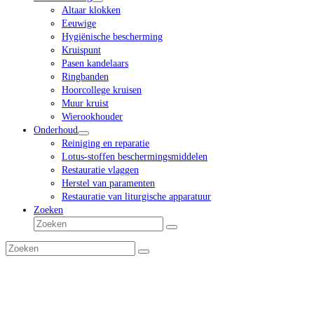
Altaar klokken
Eeuwige
Hygiënische bescherming
Kruispunt
Pasen kandelaars
Ringbanden
Hoorcollege kruisen
Muur kruist
Wierookhouder
Onderhoud
Reiniging en reparatie
Lotus-stoffen beschermingsmiddelen
Restauratie vlaggen
Herstel van paramenten
Restauratie van liturgische apparatuur
Zoeken
Zoeken
Verzenden
Zoeken
Verzenden