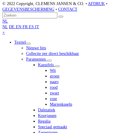
© 2022 Copyright, CLEMENS JANSEN & CO. •
AFDRUK
•
GEGEVENSBESCHERMING
•
CONTACT
Terug
Zoeken
Verzenden
naar
NL
boven
NL
DE
EN
FR
ES
IT
Close
×
mobile
Textiel
menu
Nieuwe hits
Collectie per direct beschikbaar
Paramenten
Kazuifels
Wit
groen
paars
rood
zwart
roze
Marienkaseln
Dalmatiek
Koorjassen
Regalia
Speciaal gemaakt
Zegeningen