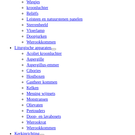
Wiegjes
kroonluchter
Reliëfs
Leisteen en natuurstenen panelen
Sterrenbeeld
Vloerlamp
Doopjurken
Wierookkommen
Liturgische apparaten
Acoliet kroonluchter
Aspergille
Aspergillus-emmer
Cibories
Hostboxen
Gastheer kommen
Kelken
Messing wijnsets
Monstransen
Olievaten
Peetouders
Doop- en lavabosets
Wierookvat
Wierookkommen
Kerkinrichting