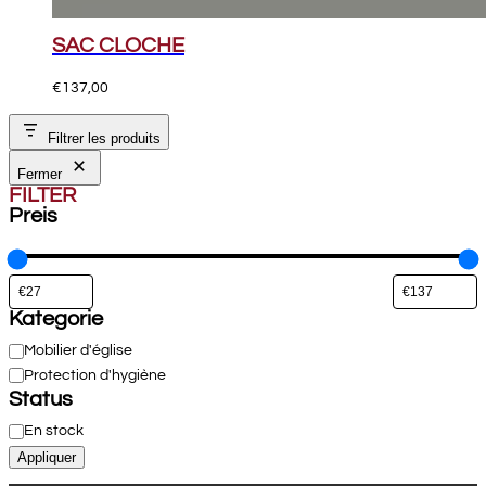
SAC CLOCHE
€
137,00
Filtrer les produits
Fermer
FILTER
Preis
Kategorie
Catégorie
Mobilier d'église
Protection d'hygiène
Status
Disponibilité
En stock
Appliquer