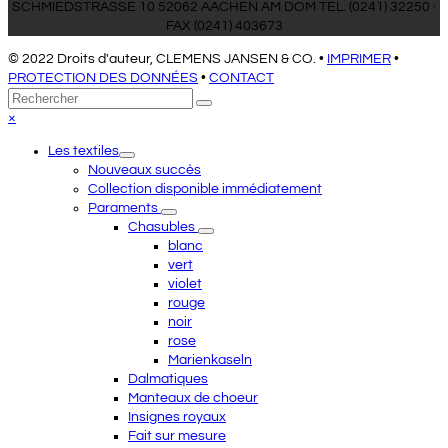
SCHMIEDSTRASSE 10 52062 AACHEN AM DOM TEL. (0241) 32250 ·
FAX (0241) 403673
© 2022 Droits d'auteur, CLEMENS JANSEN & CO. •
IMPRIMER
•
PROTECTION DES DONNÉES
•
CONTACT
Retour
Rechercher
Envoyer
au
Close
×
sommet
mobile
Les textiles
menu
Nouveaux succès
Collection disponible immédiatement
Paraments
Chasubles
blanc
vert
violet
rouge
noir
rose
Marienkaseln
Dalmatiques
Manteaux de choeur
Insignes royaux
Fait sur mesure