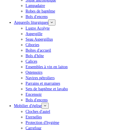
Signe astrologique
Lampadaire
Robes de baptême
Bols d'encens
Appareils liturgiques
Lustre Acolyte
Aspergille
Seau Aspergillus
Cibories
Boîtes d'accueil
Bols d'hôte
Calices
Ensembles à vin en laiton
Ostensoirs
Navires pétroliers
Parrains et marraines
Sets de baptême et lavabo
Encensoir
Bols d'encens
Mobilier d'église
Cloches d'autel
Eternelles
Protection d'hygiène
Carrefour