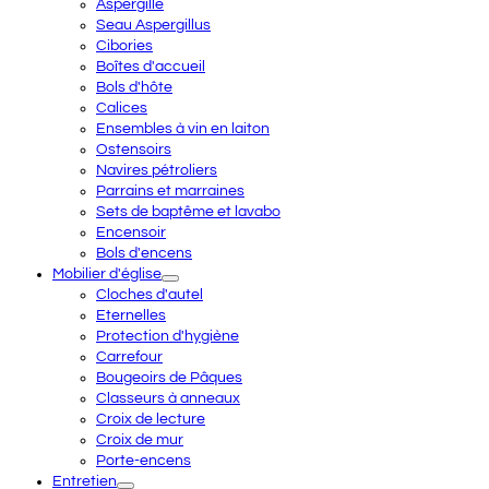
Aspergille
Seau Aspergillus
Cibories
Boîtes d'accueil
Bols d'hôte
Calices
Ensembles à vin en laiton
Ostensoirs
Navires pétroliers
Parrains et marraines
Sets de baptême et lavabo
Encensoir
Bols d'encens
Mobilier d'église
Cloches d'autel
Eternelles
Protection d'hygiène
Carrefour
Bougeoirs de Pâques
Classeurs à anneaux
Croix de lecture
Croix de mur
Porte-encens
Entretien