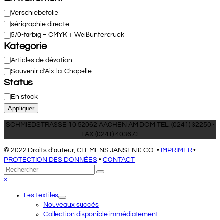
En
Verschiebefolie
traitement
sérigraphie directe
5/0-farbig = CMYK + Weißunterdruck
Kategorie
Catégorie
Articles de dévotion
Souvenir d'Aix-la-Chapelle
Status
Disponibilité
En stock
Appliquer
SCHMIEDSTRASSE 10 52062 AACHEN AM DOM TEL. (0241) 32250 ·
FAX (0241) 403673
© 2022 Droits d'auteur, CLEMENS JANSEN & CO. •
IMPRIMER
•
PROTECTION DES DONNÉES
•
CONTACT
Retour
Rechercher
Envoyer
au
Close
×
sommet
mobile
Les textiles
menu
Nouveaux succès
Collection disponible immédiatement