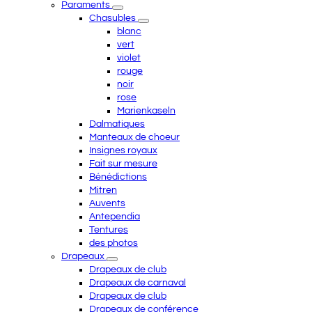
Paraments
Chasubles
blanc
vert
violet
rouge
noir
rose
Marienkaseln
Dalmatiques
Manteaux de choeur
Insignes royaux
Fait sur mesure
Bénédictions
Mitren
Auvents
Antependia
Tentures
des photos
Drapeaux
Drapeaux de club
Drapeaux de carnaval
Drapeaux de club
Drapeaux de conférence