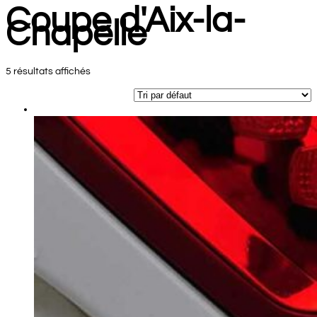
Coupe d'Aix-la-
Chapelle
5 résultats affichés