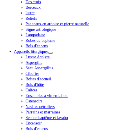
Des croix
Berceaux
lustre
Reliefs
Panneaux en ardoise et pierre naturelle
Signe astrologique
Lampadaire
Robes de baptême
Bols d'encens
Appareils liturgiques
Lustre Acolyte
Aspergille
Seau Aspergillus
Cibories
Boîtes d'accueil
Bols d'hôte
Calices
Ensembles à vin en laiton
Ostensoirs
Navires pétroliers
Parrains et marraines
Sets de baptême et lavabo
Encensoir
Bols d'encens