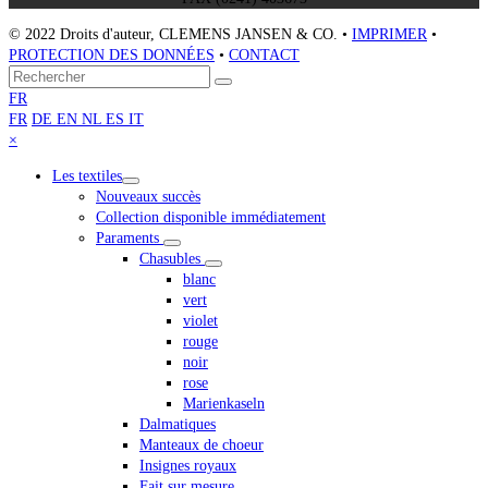
© 2022 Droits d'auteur, CLEMENS JANSEN & CO. •
IMPRIMER
•
PROTECTION DES DONNÉES
•
CONTACT
Retour
Rechercher
Envoyer
au
FR
sommet
FR
DE
EN
NL
ES
IT
Close
×
mobile
Les textiles
menu
Nouveaux succès
Collection disponible immédiatement
Paraments
Chasubles
blanc
vert
violet
rouge
noir
rose
Marienkaseln
Dalmatiques
Manteaux de choeur
Insignes royaux
Fait sur mesure