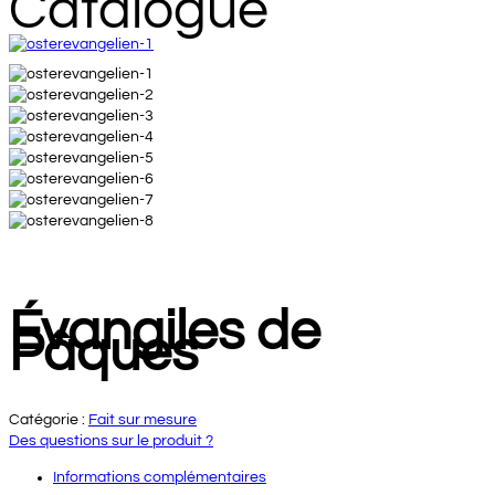
Catalogue
Évangiles de
Pâques
Catégorie :
Fait sur mesure
Des questions sur le produit ?
Informations complémentaires