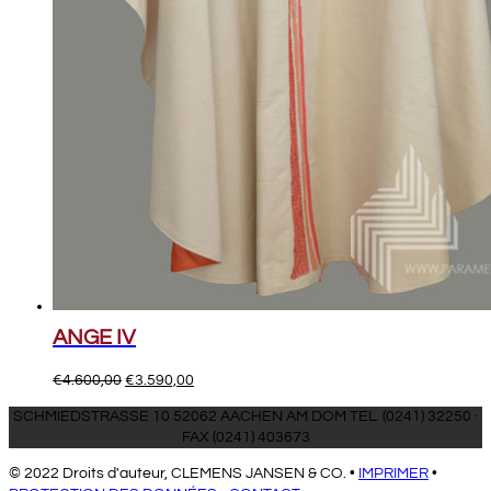
ANGE IV
Le
Le
€
4.600,00
€
3.590,00
prix
prix
SCHMIEDSTRASSE 10 52062 AACHEN AM DOM TEL. (0241) 32250 ·
initial
actuel
FAX (0241) 403673
était :
est :
€4.600,00.
€3.590,00.
© 2022 Droits d'auteur, CLEMENS JANSEN & CO. •
IMPRIMER
•