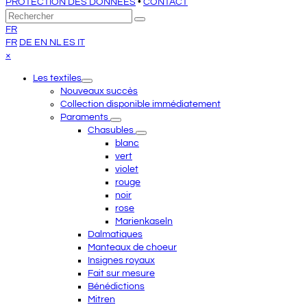
PROTECTION DES DONNÉES
•
CONTACT
Retour
Rechercher
Envoyer
au
FR
sommet
FR
DE
EN
NL
ES
IT
Close
×
mobile
Les textiles
menu
Nouveaux succès
Collection disponible immédiatement
Paraments
Chasubles
blanc
vert
violet
rouge
noir
rose
Marienkaseln
Dalmatiques
Manteaux de choeur
Insignes royaux
Fait sur mesure
Bénédictions
Mitren