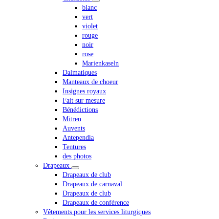
blanc
vert
violet
rouge
noir
rose
Marienkaseln
Dalmatiques
Manteaux de choeur
Insignes royaux
Fait sur mesure
Bénédictions
Mitren
Auvents
Antependia
Tentures
des photos
Drapeaux
Drapeaux de club
Drapeaux de carnaval
Drapeaux de club
Drapeaux de conférence
Vêtements pour les services liturgiques