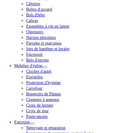
Cibories
Boîtes d'accueil
Bols d'hôte
Calices
Ensembles à vin en laiton
Ostensoirs
Navires pétroliers
Parrains et marraines
Sets de baptême et lavabo
Encensoir
Bols d'encens
Mobilier d'église
Cloches d'autel
Eternelles
Protection d'hygiène
Carrefour
Bougeoirs de Pâques
Classeurs à anneaux
Croix de lecture
Croix de mur
Porte-encens
Entretien
Nettoyage et réparation