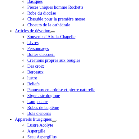
Basiques
Pièces uniques homme Rochetts
Robe du diocèse
Chasuble pour la première messe
Choeurs de la cathédrale
Articles de dévotion
Souvenir d'Aix-la-Chapelle
Livres
Personnages
Boîtes d'accueil
Créations propres aux bougies
Des croix
Berceaux
lustre
Reliefs
Panneaux en ardoise et pierre naturelle
Signe astrologique
Lampadaire
Robes de baptême
Bols d'encens
Appareils liturgiques
Lustre Acolyte
Aspergille
Seau Aspergillus