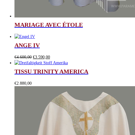
MARIAGE AVEC ÉTOLE
ANGE IV
Le
Le
€
4.600,00
€
3.590,00
prix
prix
initial
actuel
TISSU TRINITY AMERICA
était :
est :
€4.600,00.
€3.590,00.
€
2.880,00