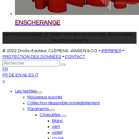
ENSCHERANGE
SCHMIEDSTRASSE 10 52062 AACHEN AM DOM TEL. (0241) 32250 ·
FAX (0241) 403673
© 2022 Droits d'auteur, CLEMENS JANSEN & CO. •
IMPRIMER
•
PROTECTION DES DONNÉES
•
CONTACT
Retour
Rechercher
Envoyer
au
FR
sommet
FR
DE
EN
NL
ES
IT
Close
×
mobile
Les textiles
menu
Nouveaux succès
Collection disponible immédiatement
Paraments
Chasubles
blanc
vert
violet
rouge