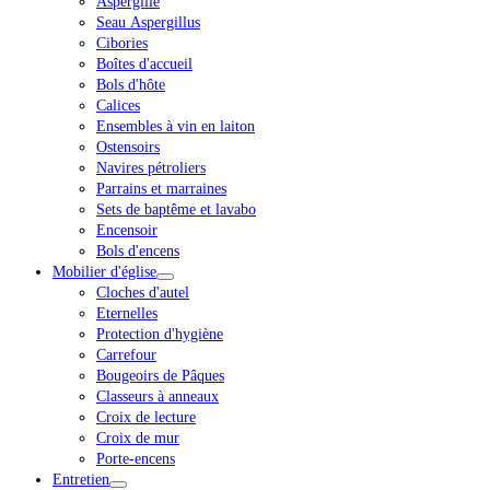
Aspergille
Seau Aspergillus
Cibories
Boîtes d'accueil
Bols d'hôte
Calices
Ensembles à vin en laiton
Ostensoirs
Navires pétroliers
Parrains et marraines
Sets de baptême et lavabo
Encensoir
Bols d'encens
Mobilier d'église
Cloches d'autel
Eternelles
Protection d'hygiène
Carrefour
Bougeoirs de Pâques
Classeurs à anneaux
Croix de lecture
Croix de mur
Porte-encens
Entretien