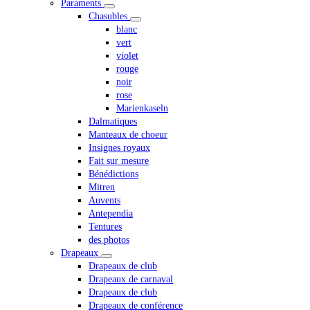
Paraments
Chasubles
blanc
vert
violet
rouge
noir
rose
Marienkaseln
Dalmatiques
Manteaux de choeur
Insignes royaux
Fait sur mesure
Bénédictions
Mitren
Auvents
Antependia
Tentures
des photos
Drapeaux
Drapeaux de club
Drapeaux de carnaval
Drapeaux de club
Drapeaux de conférence