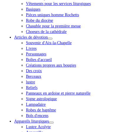
Vêtements pour les services liturgiques
Basiques
Pièces uniques homme Rochetts
Robe du diocèse
Chasuble pour la première messe
Choeurs de la cathédrale
Articles de dévotion
Souvenir d'Aix-la-Chapelle
Livres
Personnages
Boîtes d'accueil
Créations propres aux bougies
Des croix
Berceaux
lustre
Reliefs
Panneaux en ardoise et pierre naturelle
Signe astrologique
Lampadaire
Robes de baptême
Bols d'encens
Appareils liturgiques
Lustre Acolyte