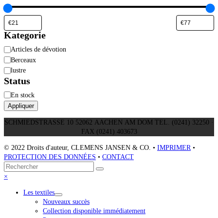
Kategorie
Catégorie
Articles de dévotion
Berceaux
lustre
Status
Disponibilité
En stock
Appliquer
SCHMIEDSTRASSE 10 52062 AACHEN AM DOM TEL. (0241) 32250 ·
FAX (0241) 403673
© 2022 Droits d'auteur, CLEMENS JANSEN & CO. •
IMPRIMER
•
PROTECTION DES DONNÉES
•
CONTACT
Retour
Rechercher
Envoyer
au
Close
×
sommet
mobile
Les textiles
menu
Nouveaux succès
Collection disponible immédiatement