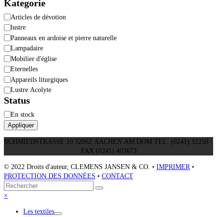
Kategorie
Catégorie
Articles de dévotion
lustre
Panneaux en ardoise et pierre naturelle
Lampadaire
Mobilier d'église
Eternelles
Appareils liturgiques
Lustre Acolyte
Status
Disponibilité
En stock
Appliquer
SCHMIEDSTRASSE 10 52062 AACHEN AM DOM TEL. (0241) 32250 ·
FAX (0241) 403673
© 2022 Droits d'auteur, CLEMENS JANSEN & CO. •
IMPRIMER
•
PROTECTION DES DONNÉES
•
CONTACT
Retour
Rechercher
Envoyer
au
Close
×
sommet
mobile
Les textiles
menu