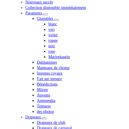
Nouveaux succès
Collection disponible immédiatement
Paraments
Chasubles
blanc
vert
violet
rouge
noir
rose
Marienkaseln
Dalmatiques
Manteaux de choeur
Insignes royaux
Fait sur mesure
Bénédictions
Mitren
Auvents
Antependia
Tentures
des photos
Drapeaux
Drapeaux de club
Drapeaux de carnaval