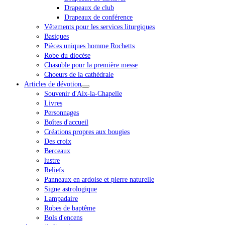
Drapeaux de club
Drapeaux de conférence
Vêtements pour les services liturgiques
Basiques
Pièces uniques homme Rochetts
Robe du diocèse
Chasuble pour la première messe
Choeurs de la cathédrale
Articles de dévotion
Souvenir d'Aix-la-Chapelle
Livres
Personnages
Boîtes d'accueil
Créations propres aux bougies
Des croix
Berceaux
lustre
Reliefs
Panneaux en ardoise et pierre naturelle
Signe astrologique
Lampadaire
Robes de baptême
Bols d'encens