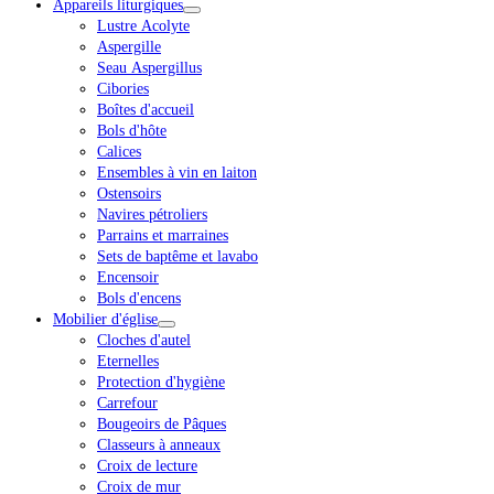
Appareils liturgiques
Lustre Acolyte
Aspergille
Seau Aspergillus
Cibories
Boîtes d'accueil
Bols d'hôte
Calices
Ensembles à vin en laiton
Ostensoirs
Navires pétroliers
Parrains et marraines
Sets de baptême et lavabo
Encensoir
Bols d'encens
Mobilier d'église
Cloches d'autel
Eternelles
Protection d'hygiène
Carrefour
Bougeoirs de Pâques
Classeurs à anneaux
Croix de lecture
Croix de mur