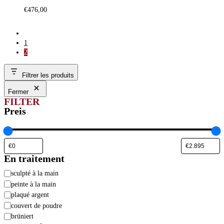
€
476,00
1
2
Filtrer les produits
Fermer
FILTER
Preis
En traitement
En
sculpté à la main
traitement
peinte à la main
plaqué argent
couvert de poudre
brüniert