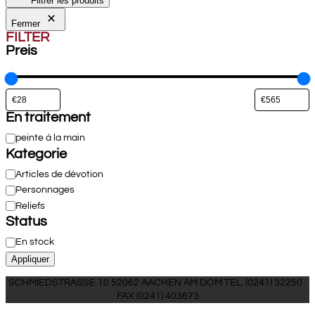
Filtrer les produits
Fermer
FILTER
Preis
En traitement
En
peinte à la main
traitement
Kategorie
Catégorie
Articles de dévotion
Personnages
Reliefs
Status
Disponibilité
En stock
Appliquer
SCHMIEDSTRASSE 10 52062 AACHEN AM DOM TEL. (0241) 32250 ·
FAX (0241) 403673