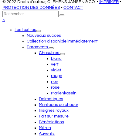
© 2022 Droits d'auteur, CLEMENS JANSEN & CO. •
IMPRIMER
•
PROTECTION DES DONNÉES
•
CONTACT
Retour
Rechercher
Envoyer
au
Close
×
sommet
mobile
Les textiles
menu
Nouveaux succès
Collection disponible immédiatement
Paraments
Chasubles
blanc
vert
violet
rouge
noir
rose
Marienkaseln
Dalmatiques
Manteaux de choeur
Insignes royaux
Fait sur mesure
Bénédictions
Mitren
Auvents