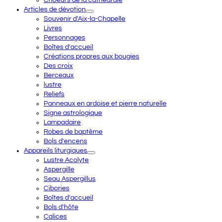
Articles de dévotion
Souvenir d'Aix-la-Chapelle
Livres
Personnages
Boîtes d'accueil
Créations propres aux bougies
Des croix
Berceaux
lustre
Reliefs
Panneaux en ardoise et pierre naturelle
Signe astrologique
Lampadaire
Robes de baptême
Bols d'encens
Appareils liturgiques
Lustre Acolyte
Aspergille
Seau Aspergillus
Cibories
Boîtes d'accueil
Bols d'hôte
Calices