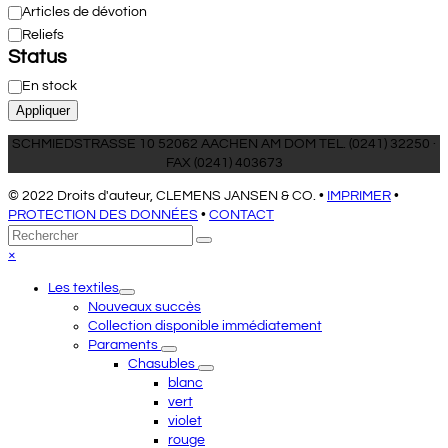
Catégorie
Articles de dévotion
Reliefs
Status
Disponibilité
En stock
Appliquer
SCHMIEDSTRASSE 10 52062 AACHEN AM DOM TEL. (0241) 32250 ·
FAX (0241) 403673
© 2022 Droits d'auteur, CLEMENS JANSEN & CO. •
IMPRIMER
•
PROTECTION DES DONNÉES
•
CONTACT
Retour
Rechercher
Envoyer
au
Close
×
sommet
mobile
Les textiles
menu
Nouveaux succès
Collection disponible immédiatement
Paraments
Chasubles
blanc
vert
violet
rouge