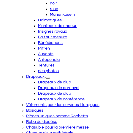
noir
rose
Marienkaseln
Dalmatiques
Manteaux de choeur
Insignes royaux
Fait sur mesure
Bénédictions
Mitren
Auvents
Antependia
Tentures
des photos
Drapeaux
Drapeaux de club
Drapeaux de carnaval
Drapeaux de club
Drapeaux de conférence
Vêtements pour les services liturgiques
Basiques
Pièces uniques homme Rochetts
Robe du diocèse
Chasuble pour la première messe
Choeurs de la cathédrale