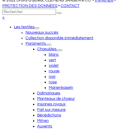
© 2022 Droits d'auteur, CLEMENS JANSEN & CO. •
IMPRIMER
•
PROTECTION DES DONNÉES
•
CONTACT
Retour
Rechercher
Envoyer
au
Close
×
sommet
mobile
Les textiles
menu
Nouveaux succès
Collection disponible immédiatement
Paraments
Chasubles
blanc
vert
violet
rouge
noir
rose
Marienkaseln
Dalmatiques
Manteaux de choeur
Insignes royaux
Fait sur mesure
Bénédictions
Mitren
Auvents