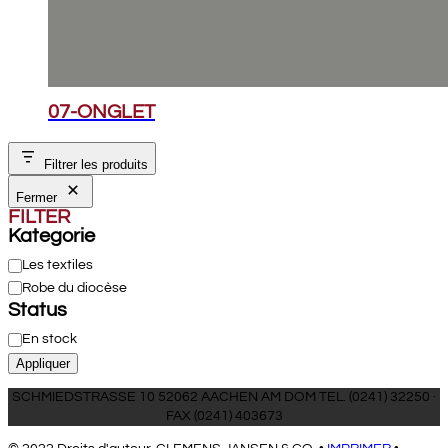
07-ONGLET
Filtrer les produits
Fermer
FILTER
Kategorie
Catégorie
Les textiles
Robe du diocèse
Status
État
En stock
Appliquer
SCHMIEDSTRASSE 10 52062 AACHEN AM DOM TEL. (0241) 32250 ·
FAX (0241) 403673