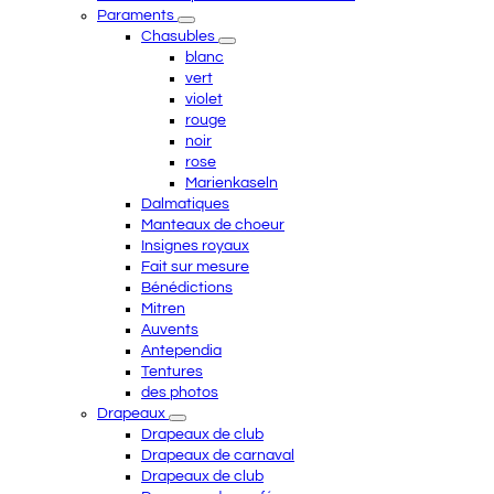
Paraments
Chasubles
blanc
vert
violet
rouge
noir
rose
Marienkaseln
Dalmatiques
Manteaux de choeur
Insignes royaux
Fait sur mesure
Bénédictions
Mitren
Auvents
Antependia
Tentures
des photos
Drapeaux
Drapeaux de club
Drapeaux de carnaval
Drapeaux de club