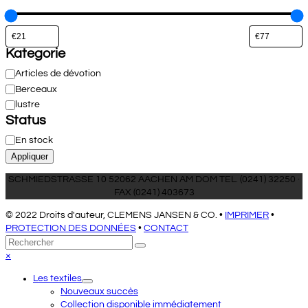
Kategorie
Catégorie
Articles de dévotion
Berceaux
lustre
Status
Disponibilité
En stock
Appliquer
SCHMIEDSTRASSE 10 52062 AACHEN AM DOM TEL. (0241) 32250 ·
FAX (0241) 403673
© 2022 Droits d'auteur, CLEMENS JANSEN & CO. •
IMPRIMER
•
PROTECTION DES DONNÉES
•
CONTACT
Retour
Rechercher
Envoyer
au
Close
×
sommet
mobile
Les textiles
menu
Nouveaux succès
Collection disponible immédiatement