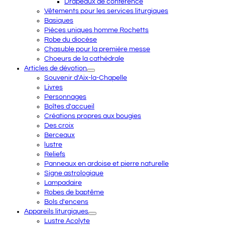
Drapeaux de conférence
Vêtements pour les services liturgiques
Basiques
Pièces uniques homme Rochetts
Robe du diocèse
Chasuble pour la première messe
Choeurs de la cathédrale
Articles de dévotion
Souvenir d'Aix-la-Chapelle
Livres
Personnages
Boîtes d'accueil
Créations propres aux bougies
Des croix
Berceaux
lustre
Reliefs
Panneaux en ardoise et pierre naturelle
Signe astrologique
Lampadaire
Robes de baptême
Bols d'encens
Appareils liturgiques
Lustre Acolyte