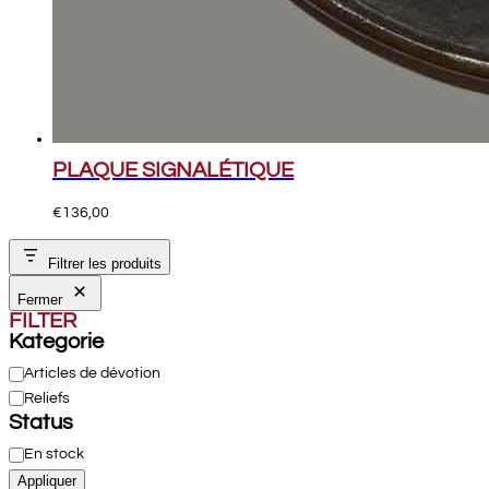
PLAQUE SIGNALÉTIQUE
€
136,00
Filtrer les produits
Fermer
FILTER
Kategorie
Catégorie
Articles de dévotion
Reliefs
Status
État
En stock
Appliquer