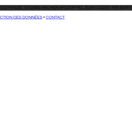
DSTRASSE 10 52062 AACHEN AM DOM TEL. (0241) 32250 · FAX (0241)
CTION DES DONNÉES
•
CONTACT