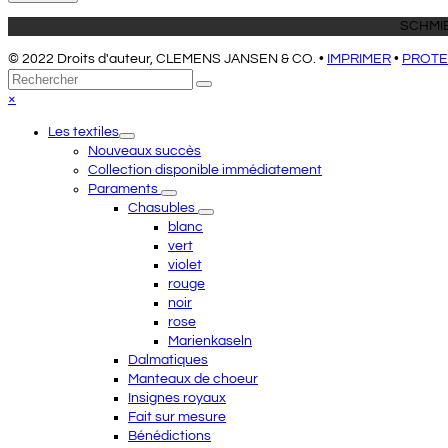
SCHMIE
© 2022 Droits d'auteur, CLEMENS JANSEN & CO. •
IMPRIMER
•
PROTE
Retour
Rechercher
Envoyer
au
Close
×
sommet
mobile
Les textiles
menu
Nouveaux succès
Collection disponible immédiatement
Paraments
Chasubles
blanc
vert
violet
rouge
noir
rose
Marienkaseln
Dalmatiques
Manteaux de choeur
Insignes royaux
Fait sur mesure
Bénédictions