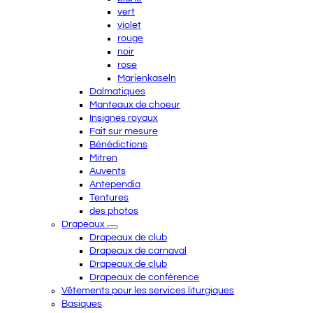
vert
violet
rouge
noir
rose
Marienkaseln
Dalmatiques
Manteaux de choeur
Insignes royaux
Fait sur mesure
Bénédictions
Mitren
Auvents
Antependia
Tentures
des photos
Drapeaux
Drapeaux de club
Drapeaux de carnaval
Drapeaux de club
Drapeaux de conférence
Vêtements pour les services liturgiques
Basiques