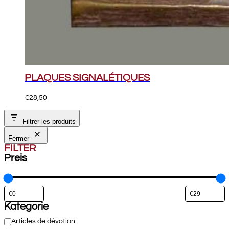
PLAQUES SIGNALÉTIQUES
€
28,50
Filtrer les produits
Fermer
FILTER
Preis
Kategorie
Catégorie
Articles de dévotion