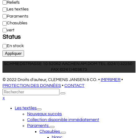
Reliefs
Les textiles
Paraments
Chasubles
vert
Status
État
En stock
Appliquer
SCHMIEDSTRASSE 10 52062 AACHEN AM DOM TEL. (0241) 32250 ·
FAX (0241) 403673
© 2022 Droits d'auteur, CLEMENS JANSEN & CO. •
IMPRIMER
•
PROTECTION DES DONNÉES
•
CONTACT
Retour
Rechercher
Envoyer
au
Close
×
sommet
mobile
Les textiles
menu
Nouveaux succès
Collection disponible immédiatement
Paraments
Chasubles
blanc