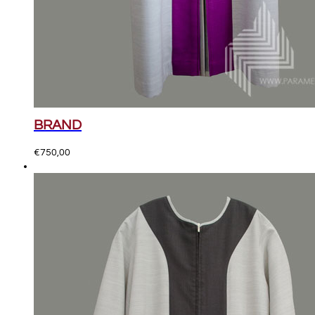
BRAND
€
750,00