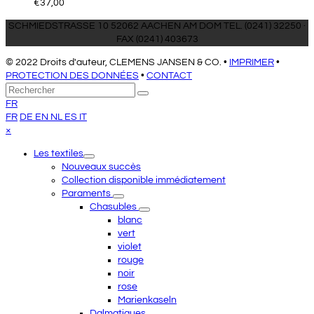
€
37,00
SCHMIEDSTRASSE 10 52062 AACHEN AM DOM TEL. (0241) 32250 ·
FAX (0241) 403673
© 2022 Droits d'auteur, CLEMENS JANSEN & CO. •
IMPRIMER
•
PROTECTION DES DONNÉES
•
CONTACT
Retour
Rechercher
Envoyer
au
FR
sommet
FR
DE
EN
NL
ES
IT
Close
×
mobile
Les textiles
menu
Nouveaux succès
Collection disponible immédiatement
Paraments
Chasubles
blanc
vert
violet
rouge
noir
rose
Marienkaseln
Dalmatiques