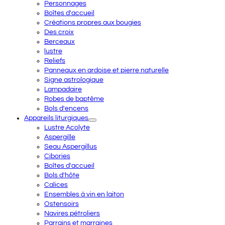
Personnages
Boîtes d'accueil
Créations propres aux bougies
Des croix
Berceaux
lustre
Reliefs
Panneaux en ardoise et pierre naturelle
Signe astrologique
Lampadaire
Robes de baptême
Bols d'encens
Appareils liturgiques
Lustre Acolyte
Aspergille
Seau Aspergillus
Cibories
Boîtes d'accueil
Bols d'hôte
Calices
Ensembles à vin en laiton
Ostensoirs
Navires pétroliers
Parrains et marraines