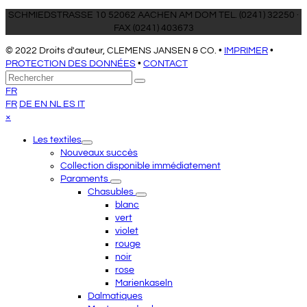
SCHMIEDSTRASSE 10 52062 AACHEN AM DOM TEL. (0241) 32250 ·
FAX (0241) 403673
© 2022 Droits d'auteur, CLEMENS JANSEN & CO. •
IMPRIMER
•
PROTECTION DES DONNÉES
•
CONTACT
Retour
Rechercher
Envoyer
au
FR
sommet
FR
DE
EN
NL
ES
IT
Close
×
mobile
Les textiles
menu
Nouveaux succès
Collection disponible immédiatement
Paraments
Chasubles
blanc
vert
violet
rouge
noir
rose
Marienkaseln
Dalmatiques