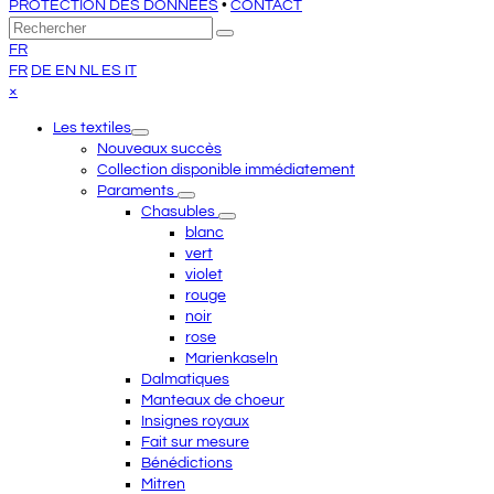
PROTECTION DES DONNÉES
•
CONTACT
Retour
Rechercher
Envoyer
au
FR
sommet
FR
DE
EN
NL
ES
IT
Close
×
mobile
Les textiles
menu
Nouveaux succès
Collection disponible immédiatement
Paraments
Chasubles
blanc
vert
violet
rouge
noir
rose
Marienkaseln
Dalmatiques
Manteaux de choeur
Insignes royaux
Fait sur mesure
Bénédictions
Mitren