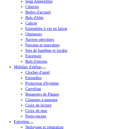
Seau Aspergillus
Cibories
Boîtes d'accueil
Bols d'hôte
Calices
Ensembles à vin en laiton
Ostensoirs
Navires pétroliers
Parrains et marraines
Sets de baptême et lavabo
Encensoir
Bols d'encens
Mobilier d'église
Cloches d'autel
Eternelles
Protection d'hygiène
Carrefour
Bougeoirs de Pâques
Classeurs à anneaux
Croix de lecture
Croix de mur
Porte-encens
Entretien
Nettoyage et réparation