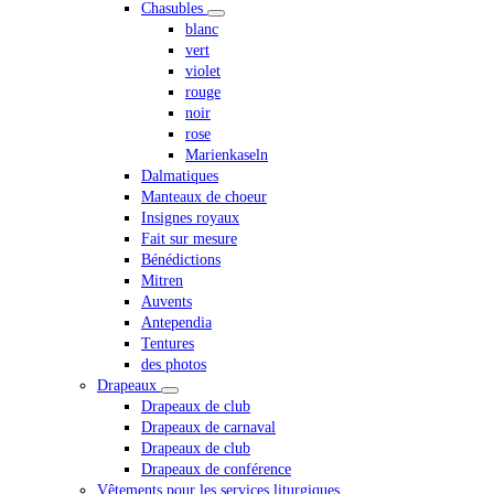
Chasubles
blanc
vert
violet
rouge
noir
rose
Marienkaseln
Dalmatiques
Manteaux de choeur
Insignes royaux
Fait sur mesure
Bénédictions
Mitren
Auvents
Antependia
Tentures
des photos
Drapeaux
Drapeaux de club
Drapeaux de carnaval
Drapeaux de club
Drapeaux de conférence
Vêtements pour les services liturgiques