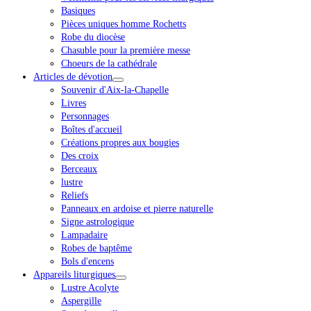
Basiques
Pièces uniques homme Rochetts
Robe du diocèse
Chasuble pour la première messe
Choeurs de la cathédrale
Articles de dévotion
Souvenir d'Aix-la-Chapelle
Livres
Personnages
Boîtes d'accueil
Créations propres aux bougies
Des croix
Berceaux
lustre
Reliefs
Panneaux en ardoise et pierre naturelle
Signe astrologique
Lampadaire
Robes de baptême
Bols d'encens
Appareils liturgiques
Lustre Acolyte
Aspergille