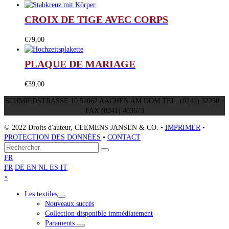
CROIX DE TIGE AVEC CORPS
€
79,00
PLAQUE DE MARIAGE
€
39,00
SCHMIEDSTRASSE 10 52062 AACHEN AM DOM TEL. (0241) 32250 ·
FAX (0241) 403673
© 2022 Droits d'auteur, CLEMENS JANSEN & CO. •
IMPRIMER
•
PROTECTION DES DONNÉES
•
CONTACT
Retour
Rechercher
Envoyer
au
FR
sommet
FR
DE
EN
NL
ES
IT
Close
×
mobile
Les textiles
menu
Nouveaux succès
Collection disponible immédiatement
Paraments