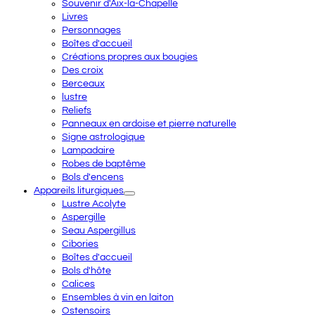
Souvenir d'Aix-la-Chapelle
Livres
Personnages
Boîtes d'accueil
Créations propres aux bougies
Des croix
Berceaux
lustre
Reliefs
Panneaux en ardoise et pierre naturelle
Signe astrologique
Lampadaire
Robes de baptême
Bols d'encens
Appareils liturgiques
Lustre Acolyte
Aspergille
Seau Aspergillus
Cibories
Boîtes d'accueil
Bols d'hôte
Calices
Ensembles à vin en laiton
Ostensoirs