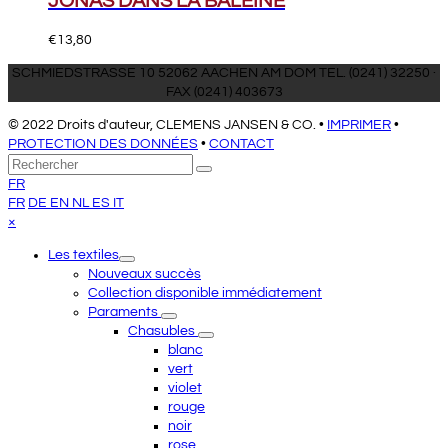
JONAS DANS LA BALEINE
€
13,80
SCHMIEDSTRASSE 10 52062 AACHEN AM DOM TEL. (0241) 32250 ·
FAX (0241) 403673
© 2022 Droits d'auteur, CLEMENS JANSEN & CO. •
IMPRIMER
•
PROTECTION DES DONNÉES
•
CONTACT
Retour
Rechercher
Envoyer
au
FR
sommet
FR
DE
EN
NL
ES
IT
Close
×
mobile
Les textiles
menu
Nouveaux succès
Collection disponible immédiatement
Paraments
Chasubles
blanc
vert
violet
rouge
noir
rose